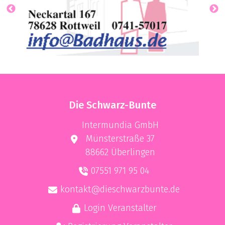
Die Schwarz-Bunte
Intermundia GmbH
Münsterstraße 37
88662 Überlingen
07551 971 95 04
kontakt@dieschwarzbunte.de
Login Veranstalter